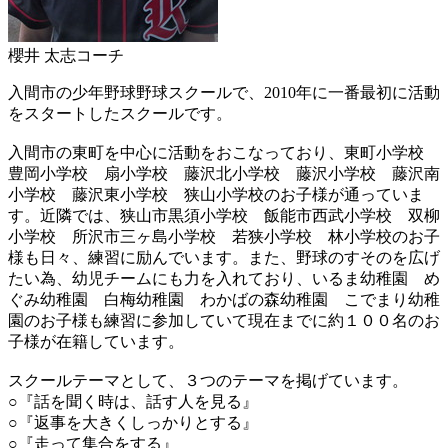
櫻井 太志コーチ
入間市の少年野球野球スクールで、2010年に一番最初に活動
をスタートしたスクールです。
入間市の東町を中心に活動をおこなっており、東町小学校
豊岡小学校 扇小学校 藤沢北小学校 藤沢小学校 藤沢南
小学校 藤沢東小学校 狭山小学校のお子様が通っていま
す。近隣では、狭山市黒須小学校 飯能市西武小学校 双柳
小学校 所沢市三ヶ島小学校 若狭小学校 林小学校のお子
様も日々、練習に励んでいます。また、野球のすそのを広げ
たい為、幼児チームにも力を入れており、いるま幼稚園 め
ぐみ幼稚園 白梅幼稚園 わかばの森幼稚園 こでまり幼稚
園のお子様も練習に参加していて現在までに約１００名のお
子様が在籍しています。
スクールテーマとして、３つのテーマを掲げています。
○『話を聞く時は、話す人を見る』
○『返事を大きくしっかりとする』
○『走って集合をする』