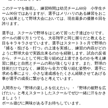
このテーマを徹底し、練習時間は幼児チーム60分 小学生チ
ーム90分ではありますが、選手はメリハリのある練習をおこ
ない結果として野球大会においては、現在最多の優勝６回を
誇ります。
選手は、スクールで野球をはじめて習った子達ばかりです。
ボールの握り方１つでも、大谷翔平と同じ握りだと教えると
目をキラキラさせています。選手はスタート３ヶ月で野球の
『捕る・投げる・打つ』の上達を実感し、練習の内容がどの
ように野球大会で実践出来るのかを経験します。試合の反省
から、チームとして何に取り組めば上達できるのかを考え練
習に挑むと自然とチームの和が強くなります。また、野球の
技術だけではなく、練習から全力で取り組む姿勢や、選手に
求める事により、小さな達成感をたくさん経験させてあげる
事が選手の成長に繋がると考えています。
入間市から『野球の楽しさを伝えたい』・『野球の裾野を広
げたい』と考えスタートしたスクールでぜひ一緒に汗をかき
ましょう！
ボール遊びに興味がある子お待ちしています。